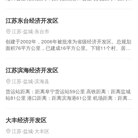
城南洋机场58公里 区位介绍：阜宁县，属江苏省盐城市所
辖县之一。地处江淮平原中部和江苏省沿海中部。阜宁县
背倚苏北平原，面临苏中水网，南与建湖县毗邻，北与滨
江苏东台经济开发区
海县接壤，东与射阳县相连，西与淮安
江苏-盐城-东台市
创建于2002年，2006年被批准为省级经济开发区。总规划
面积76平方公里，已建成16平方公里。下辖11个村、居
（社区），人口4.26万人。 经过十多年发展，园区的经济
总量和综合实力得到大幅提升，2012年跻身全省开发区科
学发展综合评价第一板块，列省级开发区第24位。正在争
江苏滨海经济开发区
创国家级经济技术开
江苏-盐城-滨海县
货运站距离：距离阜宁货运站59公里 高铁距离：距离盐城
站81公里 港口距离：距离滨海港61公里 机场距离：距离盐
城南洋机场84公里 区位介绍：江苏滨海经济开发区地处苏
北地区东部，东临黄海，与韩国、日本隔海相望。园区属
于上海、青岛三小时经济圈，南望中国最大城市上海，北
大丰经济开发区
倚欧亚大陆桥东桥头堡的连云港。园区
江苏-盐城-大丰区